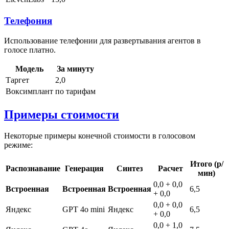
Телефония
Использование телефонии для развертывания агентов в
голосе платно.
Модель
За минуту
Таргет
2,0
Воксимплант
по тарифам
Примеры стоимости
Некоторые примеры конечной стоимости в голосовом
режиме:
Итого (р/
Распознавание
Генерация
Синтез
Расчет
мин)
0,0 + 0,0
Встроенная
Встроенная
Встроенная
6,5
+ 0,0
0,0 + 0,0
Яндекс
GPT 4o mini
Яндекс
6,5
+ 0,0
0,0 + 1,0