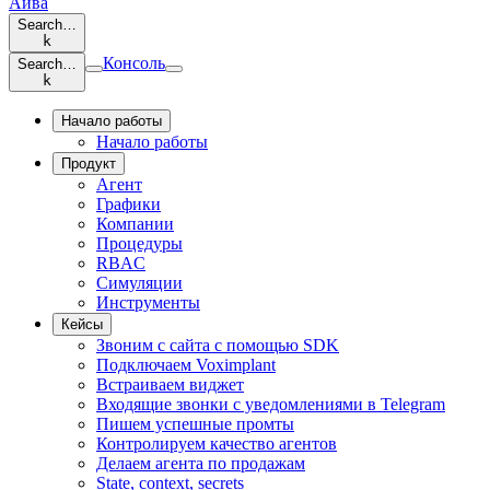
Айва
Search…
k
Консоль
Search…
k
Начало работы
Начало работы
Продукт
Агент
Графики
Компании
Процедуры
RBAC
Симуляции
Инструменты
Кейсы
Звоним с сайта с помощью SDK
Подключаем Voximplant
Встраиваем виджет
Входящие звонки с уведомлениями в Telegram
Пишем успешные промты
Контролируем качество агентов
Делаем агента по продажам
State, context, secrets