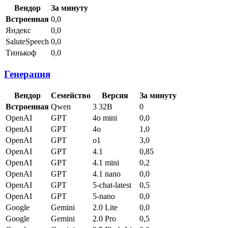
Вендор
За минуту
Встроенная
0,0
Яндекс
0,0
SaluteSpeech
0,0
Тинькоф
0,0
Генерация
Вендор
Семейство
Версия
За минуту
Встроенная
Qwen
3 32B
0
OpenAI
GPT
4o mini
0,0
OpenAI
GPT
4o
1,0
OpenAI
GPT
o1
3,0
OpenAI
GPT
4.1
0,85
OpenAI
GPT
4.1 mini
0,2
OpenAI
GPT
4.1 nano
0,0
OpenAI
GPT
5-chat-latest
0,5
OpenAI
GPT
5-nano
0,0
Google
Gemini
2.0 Lite
0,0
Google
Gemini
2.0 Pro
0,5