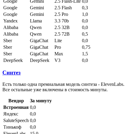
Google
Gemini
2.5 Flash-Lite
0,0
Google
Gemini
2.5 Flash
0,3
Google
Gemini
2.5 Pro
1,0
Yandex
Llama
3.3 70b
0,0
Alibaba
Qwen
2.5 32B
0,0
Alibaba
Qwen
2.5 72B
0,5
Sber
GigaChat
Lite
0,0
Sber
GigaChat
Pro
0,75
Sber
GigaChat
Max
1,5
DeepSeek
DeepSeek
V3
0,0
Синтез
Есть только одна премиальная модель синтеза - ElevenLabs.
Все остальные уже включены в стоимость минуты.
Вендор
За минуту
Встроенная
0,0
Яндекс
0,0
SaluteSpeech
0,0
Тинькоф
0,0
ElevenLabs
15,0