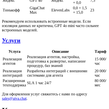
Яндекс
GPT 4o
Яндекс
7,5
+ 0,0
GigaChat
0,0 + 1,5
Тинькофф
ElevenLabs
23
Max
+ 15,0
Рекомендуем использовать встроенные модели. Если
изоляция данных не критична, GPT 4o mini часто сильнее
встроенных моделей.
Услуги
Услуга
Описание
Тариф
Реализация агентов, настройка,
Реализация
15 000/
подготовка к развертке, написание
агентов
час
процедур, баз знаний
Реализация
Разработка интеграций с внешними
20 000/
интеграций
системами для агента
час
Расширенная
80 000/
SLA 1 час 24/7
техподдержка
мес
Для оформления услуг свяжитесь с нами по адресу
sales@aiva.chat
.