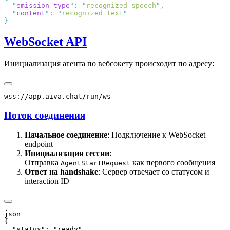
  "
emission_type
"
:
 "
recognized_speech
"
  "
content
"
:
 "
recognized text
WebSocket API
Инициализация агента по вебсокету происходит по адресу:
Поток соединения
Начальное соединение
: Подключение к WebSocket
endpoint
Инициализация сессии
:
Отправка
как первого сообщения
AgentStartRequest
Ответ на handshake
: Сервер отвечает со статусом и
interaction ID
json

{

  "status": "ready",
