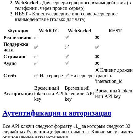
WebSocket
- Для сервер-серверного взаимодействия (в
телефонии, через прокси-сервер)
REST
- Клиент-серверное или сервер-серверное
взаимодействие (только для чата)
Функция
WebRTC
WebSocket
REST
Реализовано
✅
✅
❌
Поддержка
✅
✅
✅
чата
Стриминг
✅
✅
❌
Аудио
✅
✅
❌
❌ Клиент должен
Стейт
✅ На сервере
✅ На сервере
хранить
'interaction_id'
Временный
Временный
Временный token
Авторизация
token или API
token или API
или API key
key
key
Аутентификация и авторизация
Все API ключи следуют формату
за которым следуют 32
sk_
случайных буквенно-цифровых символа. Ключи могут иметь
опциональные даты истечения.