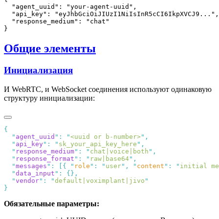
  "api_key": "eyJhbGciOiJIUzI1NiIsInR5cCI6IkpXVCJ9...",
Общие элементы
Инициализация
И WebRTC, и WebSocket соединения используют одинаковую
структуру инициализации:
  "
agent_uuid
"
:
 "
<uuid or b-number>
"
  "
api_key
"
:
 "
sk_your_api_key_here
"
  "
response_medium
"
:
 "
chat|voice|both
"
  "
response_format
"
:
 "
raw|base64
"
  "
messages
"
:
 [{
 "
role
"
:
 "
user
"
,
 "
content
"
:
 "
initial me
  "
data_input
"
:
  "
vendor
"
:
 "
default|voximplant|jivo
Обязательные параметры: