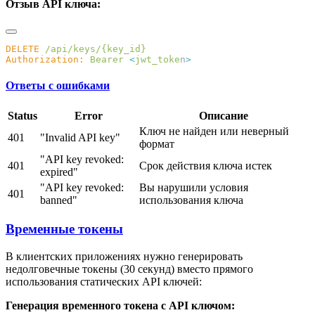
Отзыв API ключа:
DELETE
Authorization:
 Bearer
 <
jwt_toke
n
Ответы с ошибками
Status
Error
Описание
Ключ не найден или неверный
401
"Invalid API key"
формат
"API key revoked:
401
Срок действия ключа истек
expired"
"API key revoked:
Вы нарушили условия
401
banned"
использования ключа
Временные токены
В клиентских приложениях нужно генерировать
недолговечные токены (30 секунд) вместо прямого
использования статических API ключей:
Генерация временного токена с API ключом: