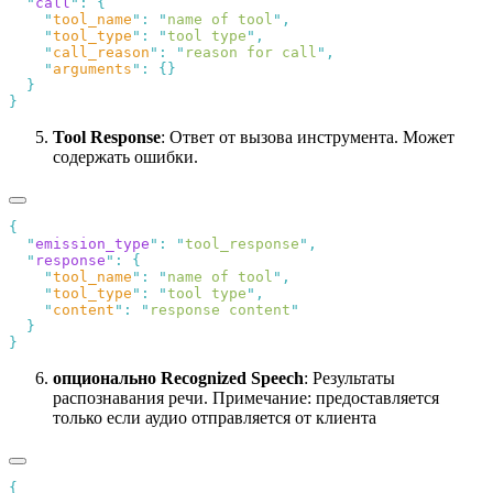
  "
call
"
:
    "
tool_name
"
:
 "
name of tool
"
    "
tool_type
"
:
 "
tool type
"
    "
call_reason
"
:
 "
reason for call
"
    "
arguments
"
:
Tool Response
: Ответ от вызова инструмента. Может
содержать ошибки.
  "
emission_type
"
:
 "
tool_response
"
  "
response
"
:
    "
tool_name
"
:
 "
name of tool
"
    "
tool_type
"
:
 "
tool type
"
    "
content
"
:
 "
response content
опционально
Recognized Speech
: Результаты
распознавания речи. Примечание: предоставляется
только если аудио отправляется от клиента