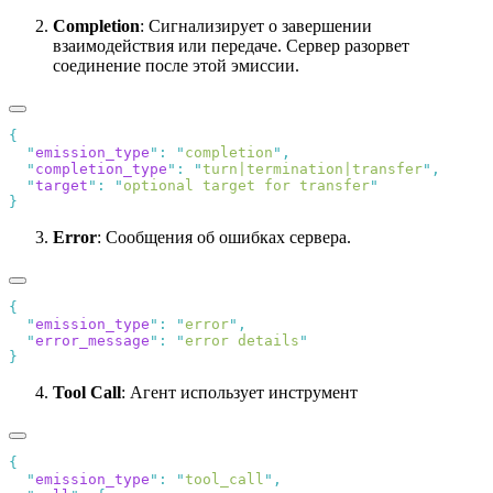
Completion
: Сигнализирует о завершении
взаимодействия или передаче. Сервер разорвет
соединение после этой эмиссии.
  "
emission_type
"
:
 "
completion
"
  "
completion_type
"
:
 "
turn|termination|transfer
"
  "
target
"
:
 "
optional target for transfer
Error
: Сообщения об ошибках сервера.
  "
emission_type
"
:
 "
error
"
  "
error_message
"
:
 "
error details
Tool Call
: Агент использует инструмент
  "
emission_type
"
:
 "
tool_call
"