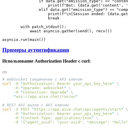
Примеры аутентификации
Использование Authorization Header с curl:
curl
 -H
 "
Authorization: Bearer your_api_key_here
"
     -H
 "
Upgrade: websocket
"
     -H
 "
Connection: Upgrade
"
     "
wss://app.aiva.chat/run/ws
curl
 -X
 POST
 "
https://app.aiva.chat/api/agents/start
"
     -H
 "
Authorization: Bearer your_api_key_here
"
     -H
 "
Content-Type: application/json
"
     -d
 '
{"agent_uuid": "your-uuid", "message": "Hello"