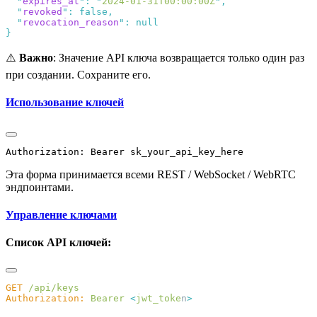
  "
expires_at
"
:
 "
2024-01-31T00:00:00Z
"
  "
revoked
"
:
  "
revocation_reason
"
:
⚠️
Важно
: Значение API ключа возвращается только один раз
при создании. Сохраните его.
Использование ключей
Эта форма принимается всеми REST / WebSocket / WebRTC
эндпоинтами.
Управление ключами
Список API ключей:
GET
Authorization:
 Bearer
 <
jwt_toke
n