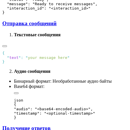
  "message": "Ready to receive messages",

  "interaction_id": "<interaction_id>"

Отправка сообщений
Текстовые сообщения
  "
text
"
:
 "
your message here
Аудио сообщения
Бинарный формат: Необработанные аудио байты
Base64 формат:
json

{

"audio": "<base64-encoded-audio>",

"timestamp": "<optional-timestamp>"

Получение ответов