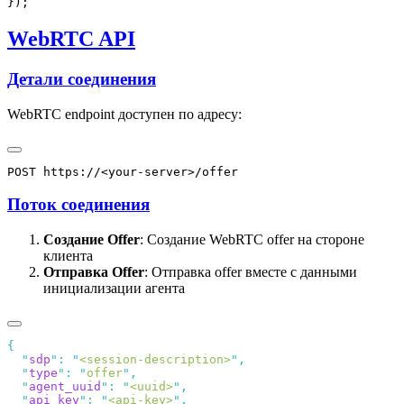
WebRTC API
Детали соединения
WebRTC endpoint доступен по адресу:
Поток соединения
Создание Offer
: Создание WebRTC offer на стороне
клиента
Отправка Offer
: Отправка offer вместе с данными
инициализации агента
  "
sdp
"
:
 "
<session-description>
"
  "
type
"
:
 "
offer
"
  "
agent_uuid
"
:
 "
<uuid>
"
  "
api_key
"
:
 "
<api-key>
"