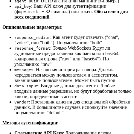
: UUID агента (или маппинг B-номера)
agent_uuid
: Ваш API ключ для аутентификации
api_key
(формат:
+ 32 символа) или токен.
Обязателен для
sk_
всех соединений.
Опциональные параметры:
: Как агент будет отвечать ("chat",
response_medium
"voice", или "both"). По умолчанию: "both"
:
Только WebSockets
Будут ли
response_format
аудиоданные предоставлены как байты или base64-
кодированная строка ("raw" или "base64"). По
умолчанию: "raw"
: Начальная история разговора. Должна
messages
чередоваться между пользователем и ассистентом,
заканчиваясь пользователем. Может быть пустой
: Входные данные для агента. Любые
data_input
входные данные разрешены, но будут обработаны только
ключи, определенные в агенте
: Поставщик клиента для специальной обработки
vendor
данных. В большинстве случаев используйте значение
по умолчанию: "default"
Методы аутентификации:
Статические API Keys
: Долгоживущие ключи,