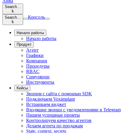
Айва
Search…
k
Консоль
Search…
k
Начало работы
Начало работы
Продукт
Агент
Графики
Компании
Процедуры
RBAC
Симуляции
Инструменты
Кейсы
Звоним с сайта с помощью SDK
Подключаем Voximplant
Встраиваем виджет
Входящие звонки с уведомлениями в Telegram
Пишем успешные промты
Контролируем качество агентов
Делаем агента по продажам
State, context, secrets