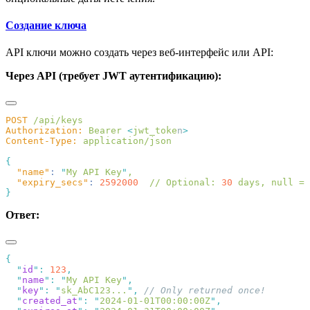
Создание ключа
API ключи можно создать через веб-интерфейс или API:
Через API (требует JWT аутентификацию):
POST
Authorization:
 Bearer
 <
jwt_toke
n
Content-Type:
  "name"
:
 "
My API Key
"
  "expiry_secs"
:
 2592000
  //
 Optional:
 30
 days,
 null
 =
Ответ:
  "
id
"
:
 123
  "
name
"
:
 "
My API Key
"
  "
key
"
:
 "
sk_AbC123...
"
,
  "
created_at
"
:
 "
2024-01-01T00:00:00Z
"